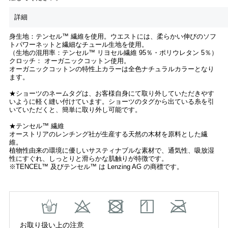
詳細
身生地：テンセル™ 繊維を使用。ウエストには、柔らかい伸びのソフ
トパワーネットと繊細なチュール生地を使用。
（生地の混用率：テンセル™ リヨセル繊維 95％・ポリウレタン 5％）
クロッチ： オーガニックコットン使用。
オーガニックコットンの特性上カラーは全色ナチュラルカラーとなり
ます。
★ショーツのネームタグは、お客様自身にて取り外していただきやす
いように軽く縫い付けています。ショーツのタグから出ている糸を引
いていただくと、簡単に取り外し可能です。
★テンセル™ 繊維
オーストリアのレンチング社が生産する天然の木材を原料とした繊
維。
植物性由来の環境に優しいサスティナブルな素材で、通気性、吸放湿
性にすぐれ、しっとりと滑らかな肌触りが特徴です。
※TENCEL™ 及びテンセル™ は Lenzing AG の商標です。
お取り扱い上の注意