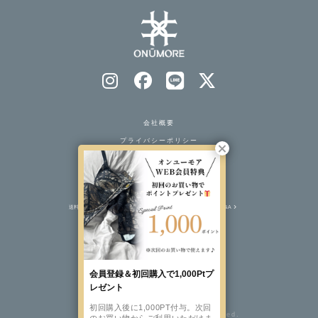
会社概要
プライバシーポリシー
特定商取引法表示
ソーシャルメディアポリシー
送料について
注文について
返品交換について
Q&A
BRAND SITE
会員登録＆初回購入で1,000Ptプ
レゼント
初回購入後に1,000PT付与。次回
©️2023 ONUMORE All rights reserved.
のお買い物からご利用いただけま