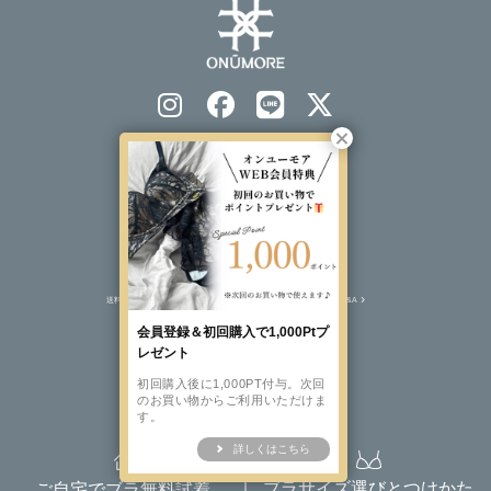
会社概要
プライバシーポリシー
特定商取引法表示
ソーシャルメディアポリシー
送料について
注文について
返品交換について
Q&A
会員登録＆初回購入で1,000Ptプ
レゼント
初回購入後に1,000PT付与。次回
BRAND SITE
のお買い物からご利用いただけま
す。
詳しくはこちら
©️2023 ONUMORE All rights reserved.
ブラサイズ選びとつけかた
ご自宅でブラ無料試着