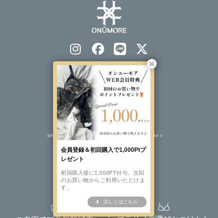
会社概要
プライバシーポリシー
特定商取引法表示
ソーシャルメディアポリシー
送料について
注文について
返品交換について
Q&A
会員登録＆初回購入で1,000Ptプ
レゼント
初回購入後に1,000PT付与。次回
BRAND SITE
のお買い物からご利用いただけま
す。
詳しくはこちら
©️2023 ONUMORE All rights reserved.