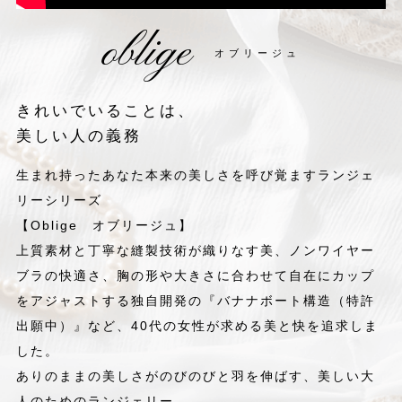
oblige
オブリージュ
きれいでいることは、
美しい人の義務
生まれ持ったあなた本来の美しさを呼び覚ますランジェ
リーシリーズ
【Oblige オブリージュ】
上質素材と丁寧な縫製技術が織りなす美、ノンワイヤー
ブラの快適さ、胸の形や大きさに合わせて自在にカップ
をアジャストする独自開発の『バナナボート構造（特許
出願中）』など、40代の女性が求める美と快を追求しま
した。
ありのままの美しさがのびのびと羽を伸ばす、美しい大
人のためのランジェリー。