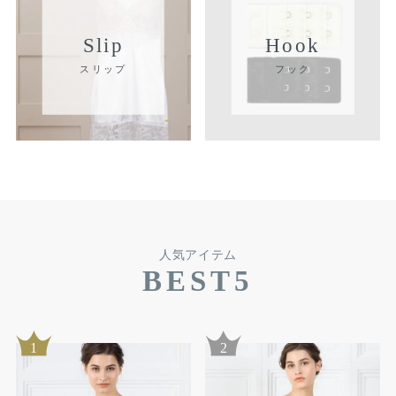
Slip
Hook
スリップ
フック
人気アイテム
BEST5